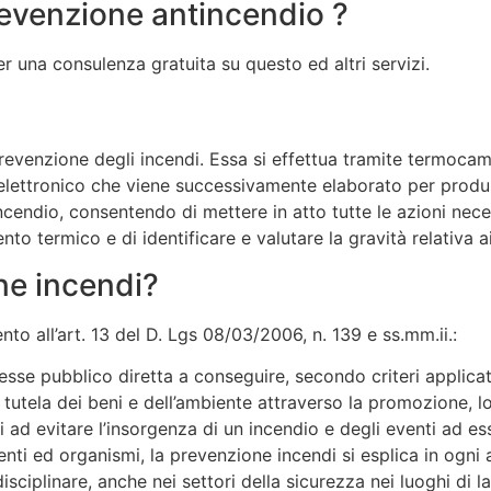
revenzione antincendio ?
r una consulenza gratuita su questo ed altri servizi.
evenzione degli incendi. Essa si effettua tramite termocamera
 elettronico che viene successivamente elaborato per produ
 incendio, consentendo di mettere in atto tutte le azioni nece
 termico e di identificare e valutare la gravità relativa ai
ne incendi?
nto all’art. 13 del D. Lgs 08/03/2006, n. 139 e ss.mm.ii.:
sse pubblico diretta a conseguire, secondo criteri applicativi
 tutela dei beni e dell’ambiente attraverso la promozione, l
i ad evitare l’insorgenza di un incendio e degli eventi ad 
ti ed organismi, la prevenzione incendi si esplica in ogni a
sciplinare, anche nei settori della sicurezza nei luoghi di lav