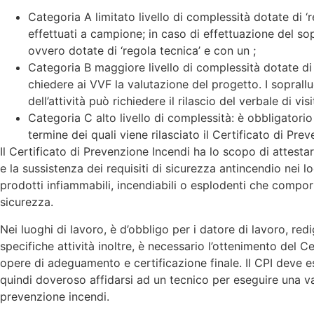
Categoria A limitato livello di complessità dotate di 
effettuati a campione; in caso di effettuazione del sopral
ovvero dotate di ‘regola tecnica’ e con un ;
Categoria B maggiore livello di complessità dotate di 
chiedere ai VVF la valutazione del progetto. I soprall
dell’attività può richiedere il rilascio del verbale di vis
Categoria C alto livello di complessità: è obbligatori
termine dei quali viene rilasciato il Certificato di Pre
Il Certificato di Prevenzione Incendi ha lo scopo di attestar
e la sussistenza dei requisiti di sicurezza antincendio nei loc
prodotti infiammabili, incendiabili o esplodenti che comporta
sicurezza.
Nei luoghi di lavoro, è d’obbligo per i datore di lavoro, re
specifiche attività inoltre, è necessario l’ottenimento del 
opere di adeguamento e certificazione finale. Il CPI deve e
quindi doveroso affidarsi ad un tecnico per eseguire una v
prevenzione incendi.