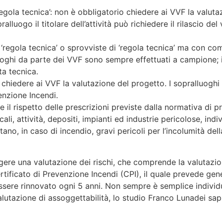
‘regola tecnica’: non è obbligatorio chiedere ai VVF la valut
luogo il titolare dell’attività può richiedere il rilascio del 
‘regola tecnica’ o sprovviste di ‘regola tecnica’ ma con com
uoghi da parte dei VVF sono sempre effettuati a campione; in
ita tecnica.
o chiedere ai VVF la valutazione del progetto. I sopralluogh
venzione Incendi.
e il rispetto delle prescrizioni previste dalla normativa di 
ali, attività, depositi, impianti ed industrie pericolose, indi
no, in caso di incendio, gravi pericoli per l’incolumità dell
digere una valutazione dei rischi, che comprende la valutazi
Certificato di Prevenzione Incendi (CPI), il quale prevede ge
ssere rinnovato ogni 5 anni. Non sempre è semplice individua
alutazione di assoggettabilità, lo studio Franco Lunadei sa