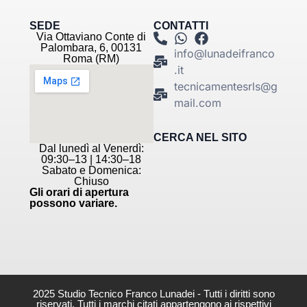
SEDE
CONTATTI
Via Ottaviano Conte di
Palombara, 6, 00131
info@lunadeifranco
Roma (RM)
.it
tecnicamentesrls@g
mail.com
CERCA NEL SITO
Dal lunedì al Venerdì:
09:30–13 | 14:30–18
Sabato e Domenica:
Chiuso
Gli orari di apertura
possono variare.
2025 Studio Tecnico Franco Lunadei - Tutti i diritti sono
riservati. Tutti i marchi citati appartengono ai rispettivi